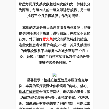
那些每周尿失禁次数超过四次的妇女，并随机分
为两组，每组20人的一组立即进行减肥，另一组
推迟三个月后再减肥，作为对照组。
减肥的方法是每天给患者喂食液体食物，能够
提供500到800卡热量，进行锻炼，并改变不良的
行为。对于治疗
尿失禁
并没有采取特殊的措施。
这些女性患者体重平均减少35磅，其尿失禁症状
的出现次数从平均每周25次减少至每三个月11
次。她说：“我们目前还不知道这种症状的改善
能够持续多长时间。”
温馨提示：
榆林广榆医院
是市医保定点单
位，丰富的医疗资源让你看病看的放心、舒心。
榆林广榆医院
全面实行网络、电话预约服务，预
约成功即免专家挂号费，由指定专家、优先就
诊。如果您还有更多想要了解的情况，可以点击